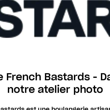
e French Bastards - D
notre atelier photo
astards est une boulangerie artisa