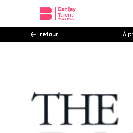
retour
À p