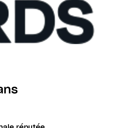
ans
nale réputée,