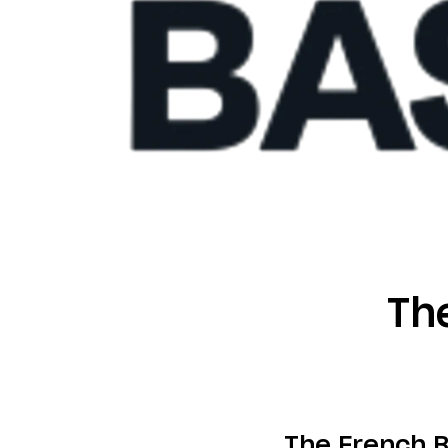
Th
The French B