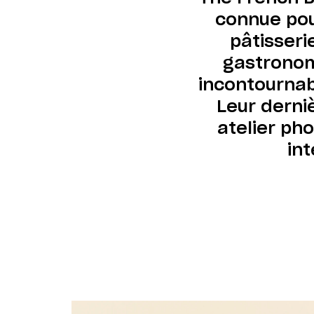
connue pou
pâtisseri
gastronom
incontournabl
Leur derni
atelier ph
int