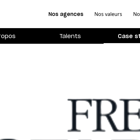
Nos valeurs
No
Nos agences
ropos
Talents
Case s