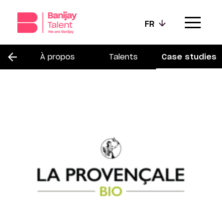
FR
À propos
Talents
Case studies
Nos agences
Nos valeurs
Nos talents
Actualités
Contact